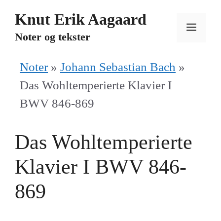
Hopp
Knut Erik Aagaard
til
MEN
Noter og tekster
innhold
Noter
»
Johann Sebastian Bach
»
Das Wohltemperierte Klavier I
BWV 846-869
Das Wohltemperierte
Klavier I BWV 846-
869