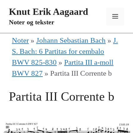
Hopp
Knut Erik Aagaard
til
MEN
Noter og tekster
innhold
Noter
»
Johann Sebastian Bach
»
J.
S. Bach: 6 Partitas for cembalo
BWV 825-830
»
Partita III a-moll
BWV 827
»
Partita III Corrente b
Partita III Corrente b