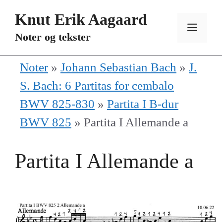
Hopp
Knut Erik Aagaard
til
MEN
Noter og tekster
innhold
Noter
»
Johann Sebastian Bach
»
J.
S. Bach: 6 Partitas for cembalo
BWV 825-830
»
Partita I B-dur
BWV 825
»
Partita I Allemande a
Partita I Allemande a