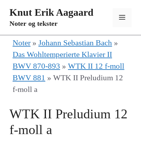
Hopp
Knut Erik Aagaard
til
MEN
Noter og tekster
innhold
Noter
»
Johann Sebastian Bach
»
Das Wohltemperierte Klavier II
BWV 870-893
»
WTK II 12 f-moll
BWV 881
»
WTK II Preludium 12
f-moll a
WTK II Preludium 12
f-moll a