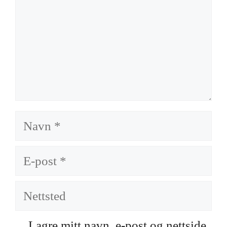
Navn
E-
post
Nettsted
Lagre mitt navn, e-post og nettside