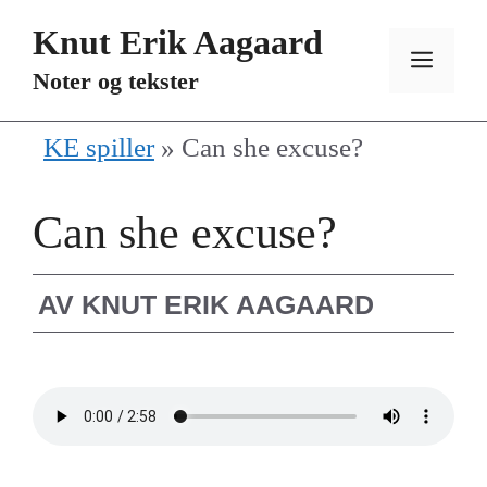
Hopp
Knut Erik Aagaard
til
MEN
Noter og tekster
innhold
KE spiller
»
Can she excuse?
Can she excuse?
AV
KNUT ERIK AAGAARD