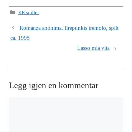
Kategorier
KE spiller
Romanza anónima, firepunkts tremolo, spilt
ca. 1995
Lasso mia vita
Legg igjen en kommentar
Kommentar