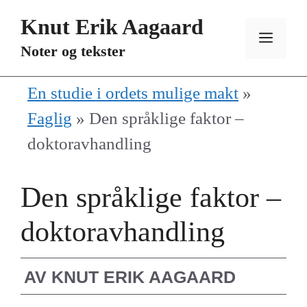
Hopp
Knut Erik Aagaard
til
MEN
Noter og tekster
innhold
En studie i ordets mulige makt
»
Faglig
»
Den språklige faktor –
doktoravhandling
Den språklige faktor –
doktoravhandling
AV
KNUT ERIK AAGAARD