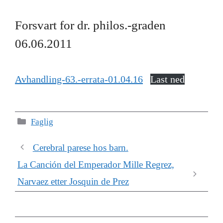
Forsvart for dr. philos.-graden
06.06.2011
Avhandling-63.-errata-01.04.16
Last ned
Kategorier
Faglig
Cerebral parese hos barn.
La Canción del Emperador Mille Regrez,
Narvaez etter Josquin de Prez