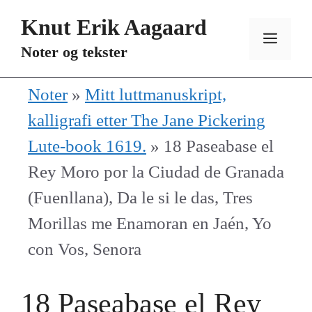
Hopp
Knut Erik Aagaard
til
MEN
Noter og tekster
innhold
Noter
»
Mitt luttmanuskript,
kalligrafi etter The Jane Pickering
Lute-book 1619.
»
18 Paseabase el
Rey Moro por la Ciudad de Granada
(Fuenllana), Da le si le das, Tres
Morillas me Enamoran en Jaén, Yo
con Vos, Senora
18 Paseabase el Rey