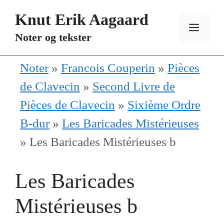
Hopp
Knut Erik Aagaard
til
MEN
Noter og tekster
innhold
Noter
»
Francois Couperin
»
Pièces
de Clavecin
»
Second Livre de
Pièces de Clavecin
»
Sixième Ordre
B-dur
»
Les Baricades Mistérieuses
»
Les Baricades Mistérieuses b
Les Baricades
Mistérieuses b