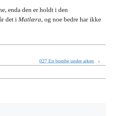
ne, enda den er holdt i den
år det i
Matlæra
, og noe bedre har ikke
027 En bombe under arken