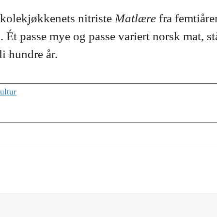
skolekjøkkenets nitriste
Matlære
fra femtiåre
 Ét passe mye og passe variert norsk mat, st
bli hundre år.
ultur