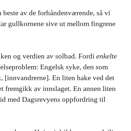
n beste av de forhåndenværende, så vi
 lar gullkornene sive ut mellom fingrene
elken og verdien av solbad. Fordi
enkelte
et helseproblem: Engelsk syke, den som
, [innvandrerne]. En liten hake ved det
et fremgikk av innslaget. En annen liten
 strid med Dagsrevyens oppfordring til