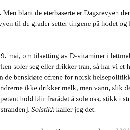
. Men blant de eterbaserte er Dagsrevyen de
vyen til de grader setter tingene på hodet og
9. mai, om tilsetting av D-vitaminer i lettm
rken soler seg eller drikker tran, så har vi 
n de benskjøre ofrene for norsk helsepolitikk
andrerne ikke drikker melk, men vann, slik d
mpetent hold blir frarådet å sole oss, stikk i
 stranden].
Solstikk
kaller jeg det.