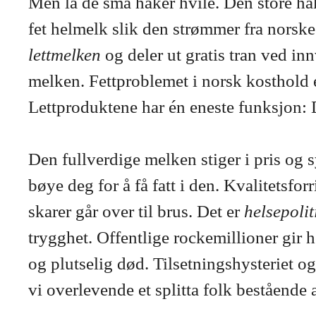
Men la de små haker hvile. Den store ha
fet helmelk slik den strømmer fra norske
lettmelken
og deler ut gratis tran ved i
melken. Fettproblemet i norsk kosthold
Lettproduktene har én eneste funksjon: D
Den fullverdige melken stiger i pris og sy
bøye deg for å få fatt i den. Kvalitetsfor
skarer går over til brus. Det er
helsepoli
trygghet. Offentlige rockemillioner gir
og plutselig død. Tilsetningshysteriet o
vi overlevende et splitta folk bestående