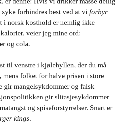
 er denne: Hvis vi drikker masse deilig
 syke forhindres best ved at vi
forbyr
 i norsk kosthold er nemlig ikke
le kalorier, veier jeg mine ord:
er og cola.
st til venstre i kjølehyllen, der du må
, mens folket for halve prisen i store
ne gir mangelsykdommer og falsk
osjonspolitikken gir slitasjesykdommer
matangst og spiseforstyrrelser. Snart er
rger kings
.