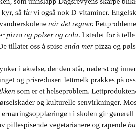
ken, som unnslapp Dagsrevyens skarpe blikk,
 kyr, så får vi også nok D-vitaminer. Engelsk
nnvandrerskolene
når det regner.
Fettproblemet
 er
pizza og pølser og cola
. I stedet for å tel
e tillater oss å spise
enda mer
pizza og pøls
nker i aktelse, der den står, nederst og inner
ringet og prisredusert lettmelk prakkes på oss
tikken
som er et helseproblem. Lettprodukte
 hørselskader og kulturelle senvirkninger. M
g ernæringsopplæringen i skolen gir generell 
 av pillespisende vegetarianere og rapende
bu