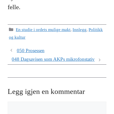
felle.
Kategorier
En studie i ordets mulige makt
,
Innlegg
,
Politikk
og kultur
050 Prosessen
048 Dagsavisen som AKPs mikrofonstativ
Legg igjen en kommentar
Kommentar