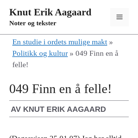
Hopp
Knut Erik Aagaard
til
MEN
Noter og tekster
innhold
En studie i ordets mulige makt
»
Politikk og kultur
»
049 Finn en å
felle!
049 Finn en å felle!
AV
KNUT ERIK AAGAARD