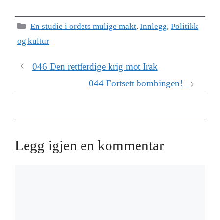
Kategorier
En studie i ordets mulige makt
,
Innlegg
,
Politikk
og kultur
046 Den rettferdige krig mot Irak
044 Fortsett bombingen!
Legg igjen en kommentar
Kommentar