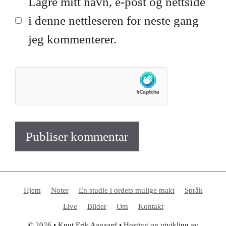
Lagre mitt navn, e-post og nettside
i denne nettleseren for neste gang
jeg kommenterer.
Hjem
Noter
En studie i ordets mulige makt
Språk
Live
Bilder
Om
Kontakt
© 2026 • Knut Erik Aagaard • Hosting og utvikling av