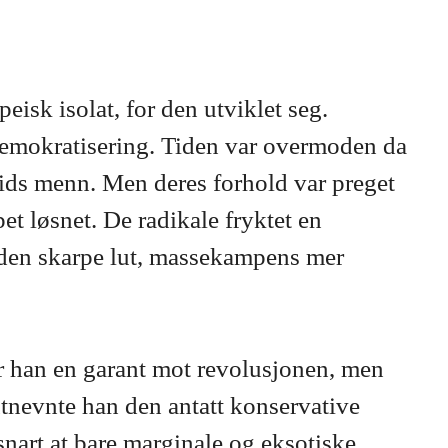
isk isolat, for den utviklet seg.
 demokratisering. Tiden var overmoden da
tids menn. Men deres forhold var preget
et løsnet. De radikale fryktet en
e den skarpe lut, massekampens mer
r han en garant mot revolusjonen, men
tnevnte han den antatt konservative
 snart at bare marginale og eksotiske