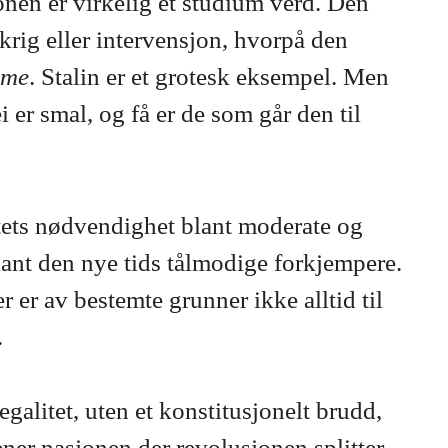
onen er virkelig et studium verd. Den
krig eller intervensjon, hvorpå den
ime
. Stalin er et grotesk eksempel. Men
 er smal, og få er de som går den til
ftets nødvendighet blant moderate og
lant den nye tids tålmodige forkjempere.
er av bestemte grunner ikke alltid til
.
 legalitet, uten et konstitusjonelt brudd,
ner nasjonen der revolusjonen splitter.