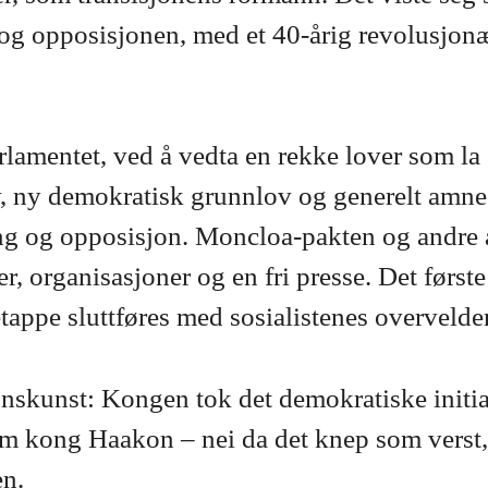
, og opposisjonen, med et 40-årig revolusjon
rlamentet, ved å vedta en rekke lover som l
, ny demokratisk grunnlov og generelt amnest
ng og opposisjon. Moncloa-pakten og andre av
er, organisasjoner og en fri presse. Det først
etappe sluttføres med sosialistenes overvelde
nnskunst: Kongen tok det demokratiske initi
som kong Haakon – nei da det knep som verst,
en.