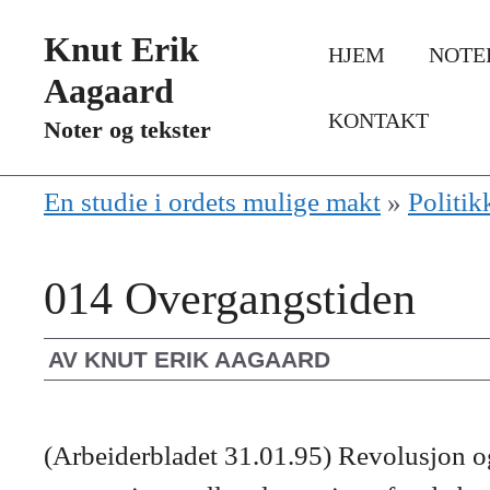
Hopp
Knut Erik
HJEM
NOTE
til
Aagaard
innhold
KONTAKT
Noter og tekster
En studie i ordets mulige makt
»
Politik
014 Overgangstiden
AV
KNUT ERIK AAGAARD
(Arbeiderbladet 31.01.95) Revolusjon og