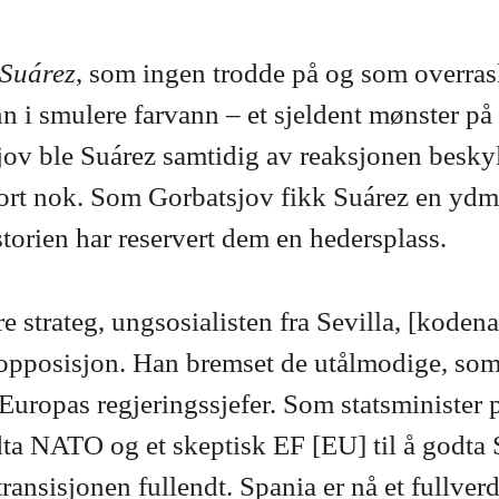
 Suárez
, som ingen trodde på og som overrask
inn i smulere farvann – et sjeldent mønster p
v ble Suárez samtidig av reaksjonen beskyldt
 fort nok. Som Gorbatsjov fikk Suárez en ydm
torien har reservert dem en hedersplass.
ore strateg, ungsosialisten fra Sevilla, [kode
 opposisjon. Han bremset de utålmodige, som 
Europas regjeringssjefer. Som statsminister 
odta NATO og et skeptisk EF [EU] til å godta
 transisjonen fullendt. Spania er nå et fullv