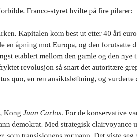
rbilde. Franco-styret hvilte på fire pilarer:
en. Kapitalen kom best ut etter 40 åri europe
vde en åpning mot Europa, og den forutsatte
engst etablert mellom den gamle og den nye 
yktet revolusjon så snart det autoritære grep
tus quo, en ren ansiktsløftning, og vurdert
g, Kong
Juan Carlos.
For de konservative va
sann demokrat. Med strategisk clairvoyance u
ter, som transisjonens rormann. Det viste seg