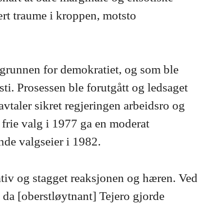
ært traume i kroppen, motsto
a grunnen for demokratiet, og som ble
i. Prosessen ble forutgått og ledsaget
taler sikret regjeringen arbeidsro og
e frie valg i 1977 ga en moderat
nde valgseier i 1982.
ativ og stagget reaksjonen og hæren. Ved
 da [oberstløytnant] Tejero gjorde