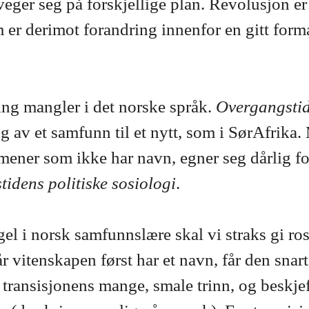
eveger seg på forskjellige plan. Revolusjon er
 er derimot forandring innenfor en gitt form
ng mangler i det norske språk.
Overgangsti
g av et samfunn til et nytt, som i SørAfrika.
mener som ikke har navn, egner seg dårlig fo
idens politiske sosiologi
.
l i norsk samfunnslære skal vi straks gi ros
r vitenskapen først har et navn, får den snart 
 transisjonens mange, smale trinn, og beskje