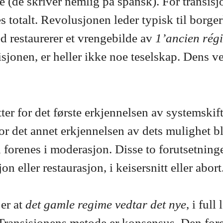
e (de skriver nemlig på spansk). For transisj
totalt. Revolusjonen leder typisk til borger
d restaurerer et vrengebilde av
1’ancien rég
jonen, er heller ikke noe teselskap. Dens vei
ter for det første erkjennelsen av systemski
for det annet erkjennelsen av dets mulighet b
renes i moderasjon. Disse to forutsetninger 
n eller restaurasjon, i keisersnitt eller abort
 er at
det gamle regime vedtar det nye
, i full
 Transisjonens metode er konsensus. Den fore