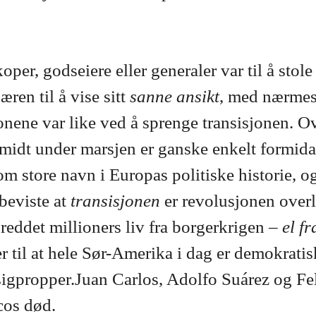
oper, godseiere eller generaler var til å st
æren til å vise sitt
sanne ansikt
, med nærmest
nene var like ved å sprenge transisjonen. Ov
n midt under marsjen er ganske enkelt formida
m store navn i Europas politiske historie, o
beviste at
transisjonen
er revolusjonen over
reddet millioners liv fra borgerkrigen –
el fr
 til at hele Sør-Amerika i dag er demokratisk 
sigpropper.Juan Carlos, Adolfo Suárez og Fel
cos død.