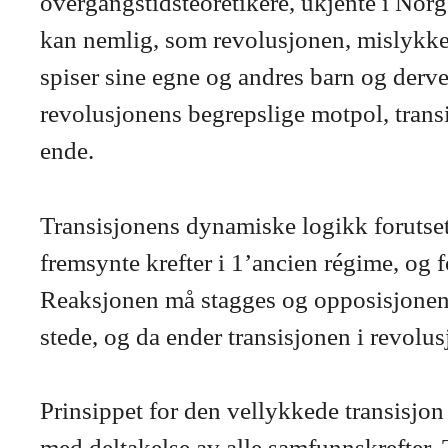
overgangstidsteoretikere, ukjente i Norg
kan nemlig, som revolusjonen, mislykkes 
spiser sine egne og andres barn og derve
revolusjonens begrepslige motpol, transis
ende.
Transisjonens dynamiske logikk forutset
fremsynte krefter i 1’ancien régime, og 
Reaksjonen må stagges og opposisjonen fo
stede, og da ender transisjonen i revolusjo
Prinsippet for den vellykkede transisjon
med deltakelse av alle samfunnskrefter.