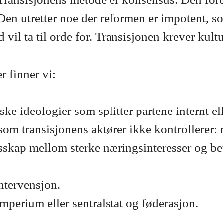
Den utretter noe der reformen er impotent, s
d vil ta til orde for. Transisjonen krever ku
r finner vi:
iske ideologier som splitter partene internt el
om transisjonens aktører ikke kontrollerer: ma
sskap mellom sterke næringsinteresser og be
ntervensjon.
perium eller sentralstat og føderasjon.