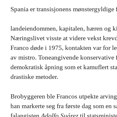
Spania er transisjonens mønstergyldige fo
landeiendommen, kapitalen, hæren og kirk
Næringslivet visste at videre vekst kre
Franco døde i 1975, kontakten var for l
av mistro. Toneangivende konservative fr
demokratisk åpning som et kamuflert sta
drastiske metoder.
Brobyggeren ble Francos utpekte arvin
han markerte seg fra første dag som en 
falangisten
Adolfo Suárez
til statsminis