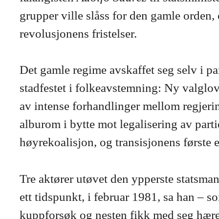
grupper ville slåss for den gamle orden
revolusjonens fristelser.
Det gamle regime avskaffet seg selv i pa
stadfestet i folkeavstemning: Ny valglov
av intense forhandlinger mellom regjeri
alburom i bytte mot legalisering av parti
høyrekoalisjon, og transisjonens første 
Tre aktører utøvet den ypperste statsma
ett tidspunkt, i februar 1981, sa han – 
kuppforsøk og nesten fikk med seg hær