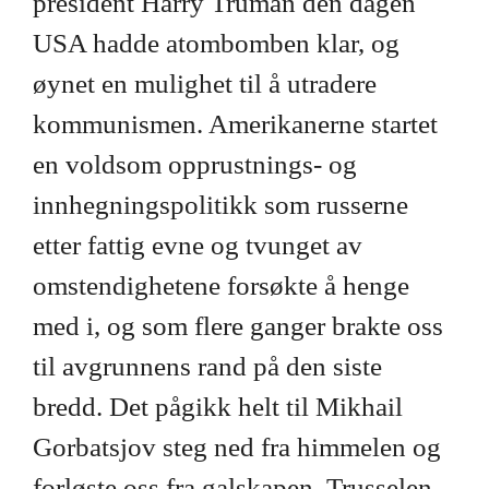
president Harry Truman den dagen
USA hadde atombomben klar, og
øynet en mulighet til å utradere
kommunismen. Amerikanerne startet
en voldsom opprustnings- og
innhegningspolitikk som russerne
etter fattig evne og tvunget av
omstendighetene forsøkte å henge
med i, og som flere ganger brakte oss
til avgrunnens rand på den siste
bredd. Det pågikk helt til Mikhail
Gorbatsjov steg ned fra himmelen og
forløste oss fra galskapen. Trusselen