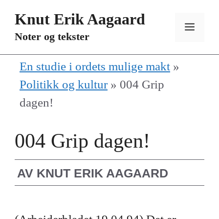
Hopp
Knut Erik Aagaard
til
MEN
Noter og tekster
innhold
En studie i ordets mulige makt
»
Politikk og kultur
»
004 Grip
dagen!
004 Grip dagen!
AV
KNUT ERIK AAGAARD