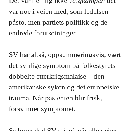
Det var nemlig ikke
valgkampen
det
var noe i veien med, som ledelsen
påsto, men partiets politikk og de
endrede forutsetninger.
SV har altså, oppsummeringsvis, vært
det synlige symptom på folkestyrets
dobbelte etterkrigsmalaise – den
amerikanske syken og det europeiske
trauma. Når pasienten blir frisk,
forsvinner symptomet.
Så hvor skal SV gå, nå når alle veier