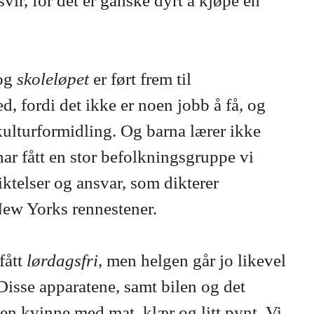
svir, for det er ganske dyrt å kjøpe en
 og
skoleløpet
er ført frem til
d, fordi det ikke er noen jobb å få, og
kulturformidling. Og barna lærer ikke
har fått en stor befolkningsgruppe vi
iktelser og ansvar, som dikterer
 New Yorks rennestener.
fått
lørdagsfri
, men helgen går jo likevel
 Disse apparatene, samt bilen og det
en kvinne med mat, klær og litt pynt. Vi