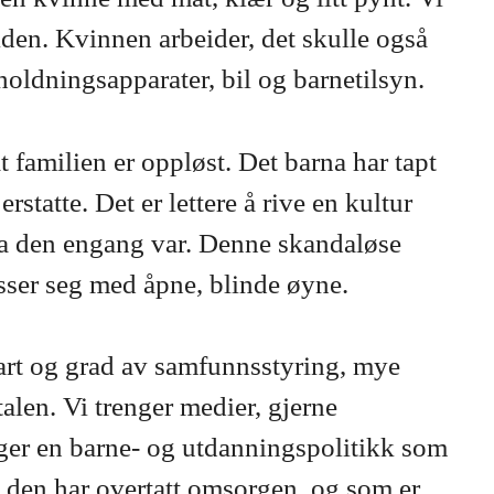
iden. Kvinnen arbeider, det skulle også
holdningsapparater, bil og barnetilsyn.
 familien er oppløst. Det barna har tapt
statte. Det er lettere å rive en kultur
va den engang var. Denne skandaløse
asser seg med åpne, blinde øyne.
n art og grad av samfunnsstyring, mye
talen. Vi trenger medier, gjerne
nger en barne- og utdanningspolitikk som
 den har overtatt omsorgen, og som er