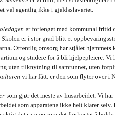
v.
Selveiere
er vi blitt, men selvstendigheten 
t vel egentlig ikke i gjeldsslaveriet.
koledagen
er forlenget med kommunal fritid
kolen er i stor grad blitt et oppbevaringsste
barna. Offentlig omsorg har stjålet hjemmets 
rtium og studere for å bli hjelpepleiere. Vi 
ing uten tilknytning til samfunnet, uten forpl
kulturen
vi har fått, er den som flyter over i
ter
som gjør det meste av husarbeidet. Vi har 
rbeidet som apparatene ikke helt klarer selv.
yaktig det samme som det før kostet å holde 