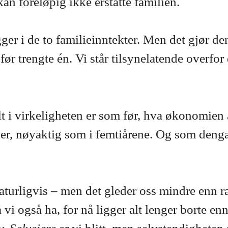
an foreløpig ikke erstatte familien.
gger i de to familieinntekter. Men det gjør 
 før trengte én. Vi står tilsynelatende overfo
t i virkeligheten er som før, hva økonomien 
ferier, nøyaktig som i femtiårene. Og som den
naturligvis – men det gleder oss mindre enn r
 vi også ha, for nå ligger alt lenger borte enn