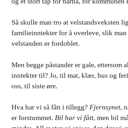
og et stort tap for barna, for kommunen k
Så skulle man tro at velstandsveksten li
familieinntekter for å overleve, slik man
velstanden er fordoblet.
Men begge påstander er gale, ettersom al
inntekter til? Jo, til mat, klær, hus og 
oss, til siste øre.
Hva har vi så fått i tillegg?
Fjernsynet
, 
er forstummet.
Bil har vi fått
, men bil må