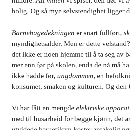
mindre. All
maten
vi spiser, den dør vi a
bolig. Og så mye selvstendighet ligger de
Barnehagedekningen
er snart fullført,
s
myndighetsalder. Men er dette velstand? S
det ikke er noen hjemme til å ta seg av 
mer enn før på skolen, enda de nå må ha a
ikke hadde før,
ungdommen
, en befolkn
konsumet, smaken og kulturen. Og den
Vi har fått en mengde
elektriske appara
med til husarbeid for begge kjønn, det a
utvidede barnetilsyn koster antakelig nø