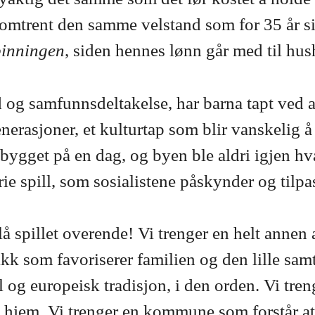
 omtrent den samme velstand som for 35 år s
pinningen
, siden hennes lønn går med til hus
 og samfunnsdeltakelse, har barna tapt ved at
rasjoner, et kulturtap som blir vanskelig å er
bygget på en dag, og byen ble aldri igjen h
rie spill, som sosialistene påskynder og tilp
lå spillet overende! Vi trenger en helt anne
tikk som favoriserer familien og den lille sam
 og europeisk tradisjon, i den orden. Vi tre
t hjem. Vi trenger en kommune som forstår at