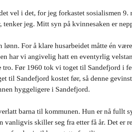
 det vel i det, for jeg forkastet sosialismen 
, tenker jeg. Mitt syn på kvinnesaken er nep
n lønn. For å klare husarbeidet måtte én vær
den har vi angivelig hatt en eventyrlig velsta
o. Før 1960 tok vi toget til Sandefjord i fer
get til Sandefjord kostet før, så denne gevin
nnen hyggeligere i Sandefjord.
erlatt barna til kommunen. Hun er nå fullt sy
nligvis skiller seg fra etter få år. Det er r