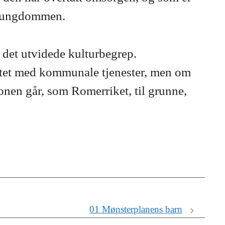
er ungdommen.
v det utvidede kulturbegrep.
attet med kommunale tjenester, men om
jonen går, som Romerriket, til grunne,
01 Mønsterplanens barn